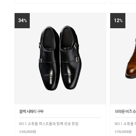
34
12
%
%
블랙 사파리 구두
브라운 비즈 
NO.1 쇼핑몰 퍼스트몰과 함께 성공 창업
NO.1 쇼핑몰
120,000원
170,000원