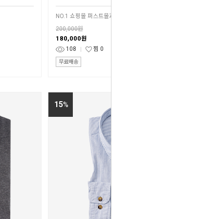
NO.1 쇼핑몰 퍼스트몰과 함께 성공 창업
200,000원
180,000
원
108
찜
0
무료배송
15
%