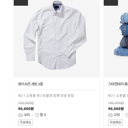
와이셔츠 세트 3종
스타청바지 묶
NO.1 쇼핑몰 퍼스트몰과 함께 성공 창업
NO.1 쇼핑몰
100,000원
180,000원
90,000
90,000
원
원
435
찜
0
290
무료배송
무료배송