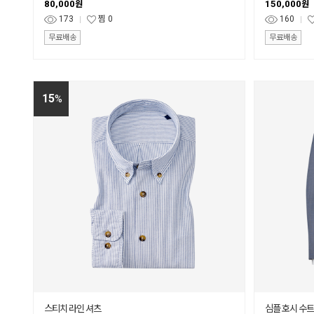
80,000
150,000
원
원
173
찜
0
160
무료배송
무료배송
15
%
스티치 라인 셔츠
심플 호시 수트