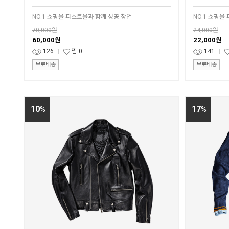
NO.1 쇼핑몰 퍼스트몰과 함께 성공 창업
NO.1 쇼핑몰
70,000원
24,000원
60,000
22,000
원
원
126
찜
0
141
무료배송
무료배송
10
17
%
%