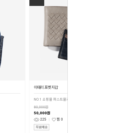
이태리 포켓 지갑
NO.1 쇼핑몰 퍼스트몰과 함께 성공 창업
80,000원
50,000
원
225
찜
0
무료배송