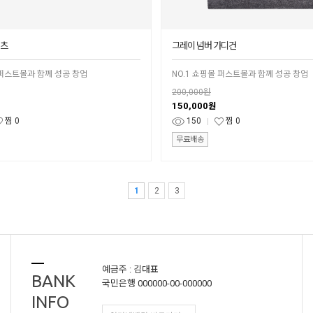
셔츠
그레이 넘버 가디건
 퍼스트몰과 함께 성공 창업
NO.1 쇼핑몰 퍼스트몰과 함께 성공 창업
200,000원
150,000
원
찜
0
150
찜
0
무료배송
1
2
3
예금주 : 김대표
BANK
국민은행 000000-00-000000
INFO