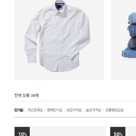
전체 상품
38
개
인기순
|
최근등록순
|
판매인기순
|
낮은가격순
|
높은가격순
|
상품평많은순
10
50
%
%