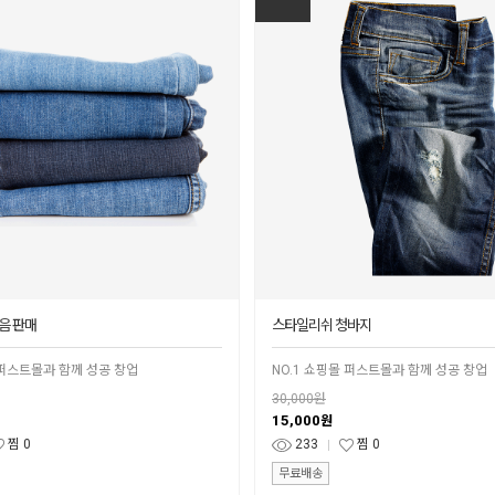
음 판매
스타일리쉬 청바지
 퍼스트몰과 함께 성공 창업
NO.1 쇼핑몰 퍼스트몰과 함께 성공 창업
30,000원
15,000
원
찜
0
233
찜
0
무료배송