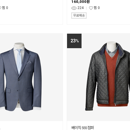
160,000
원
찜
0
224
찜
0
무료배송
23
%
베이직 555 점퍼