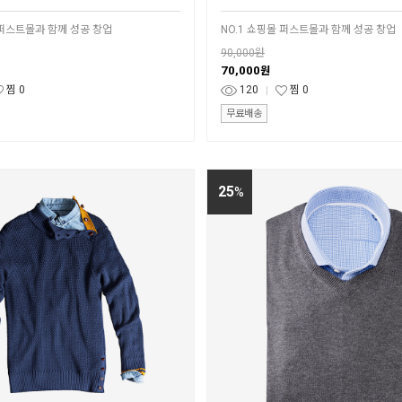
 퍼스트몰과 함께 성공 창업
NO.1 쇼핑몰 퍼스트몰과 함께 성공 창업
90,000원
70,000
원
찜
0
120
찜
0
무료배송
25
%