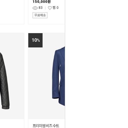
150,000
원
83
찜
0
무료배송
10
%
프리미엄 비즈 수트