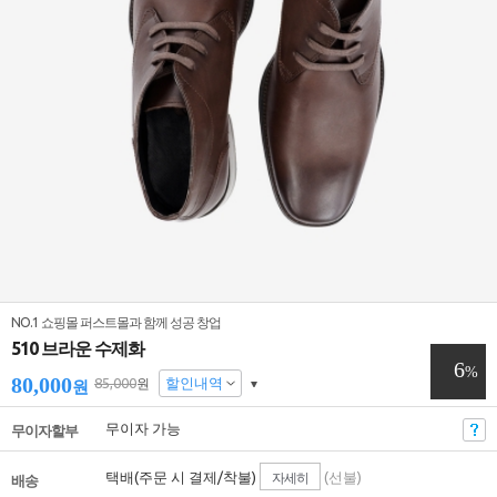
NO.1 쇼핑몰 퍼스트몰과 함께 성공 창업
510 브라운 수제화
6
%
80,000
85,000
할인내역
원
원
무이자 가능
무이자할부
택배(
주문 시 결제
/
착불
)
(선불)
자세히
배송