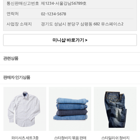
통신판매신고번호
제1234-서울강남56789호
연락처
02-1234-5678
사업장 소재지
경기도 성남시 분당구 삼평동 682 유스페이스2
미니샵 바로가기 >
관련상품
판매자 인기상품
와이셔츠 세트 3종
스타청바지 묶음 판매
스타일리쉬 청바지