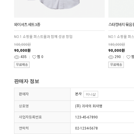
와이셔츠 세트 3종
스타청바지 묶음 
NO.1 쇼핑몰 퍼스트몰과 함께 성공 창업
NO.1 쇼핑몰 퍼
100,000원
180,000원
90,000
90,000
원
원
435
찜
0
290
무료배송
무료배송
판매자 정보
본사
판매자
미니샵
상호명
(주) 귀사의 회사명
사업자등록번호
123-45-67890
연락처
02-1234-5678