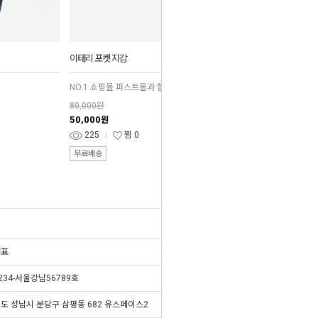
이태리 포켓 지갑
NO.1 쇼핑몰 퍼스트몰과 함께 성공 창업
80,000원
50,000
원
225
찜
0
무료배송
대표
234-서울강남56789호
도 성남시 분당구 삼평동 682 유스페이스2