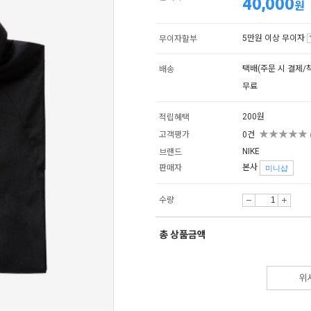
40,000
원
5만원 이상 무이자
무이자할부
택배(
주문 시 결제
/
배송
무료
200원
적립혜택
★★★★★
고객평가
0건
NIKE
브랜드
본사
판매자
미니샵
수량
총 상품금액
위