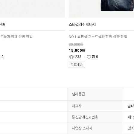
판매
스타일리쉬 청바지
스트몰과 함께 성공 창업
NO.1 쇼핑몰 퍼스트몰과 함께 성공 창업
30,000원
15,000
원
찜
0
233
찜
0
무료배송
셀러등급
대표자
김
통신판매신고번호
제1
사업장 소재지
경기