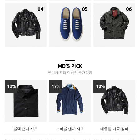
04
05
06
MD'S PICK
엠디가 직접 엄선한 추천상품
12
%
17
%
10
%
블랙 댄디 셔츠
트러블 댄디 셔츠
내츄럴 가죽 점퍼