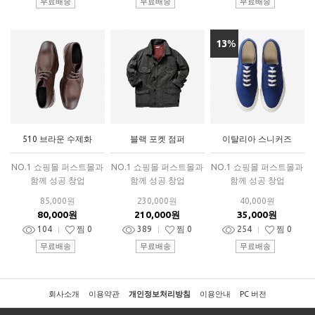
무료배송
무료배송
무료배송
13
%
510 브라운 수제화
블랙 포켓 점퍼
이탈리아 스니커즈
NO.1 쇼핑몰 퍼스트몰과
NO.1 쇼핑몰 퍼스트몰과
NO.1 쇼핑몰 퍼스트몰과
함께 성공 창업
함께 성공 창업
함께 성공 창업
85,000원
230,000원
40,000원
80,000원
210,000원
35,000원
104
찜
0
389
찜
0
254
찜
0
무료배송
무료배송
무료배송
회사소개
이용약관
개인정보처리방침
이용안내
PC 버전