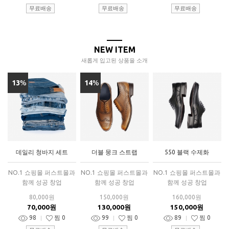
무료배송
무료배송
무료배송
NEW ITEM
새롭게 입고된 상품을 소개
13
%
14
%
데일리 청바지 세트
더블 뭉크 스트랩
550 블랙 수제화
NO.1 쇼핑몰 퍼스트몰과
NO.1 쇼핑몰 퍼스트몰과
NO.1 쇼핑몰 퍼스트몰과
함께 성공 창업
함께 성공 창업
함께 성공 창업
80,000원
150,000원
160,000원
70,000원
130,000원
150,000원
98
찜
0
99
찜
0
89
찜
0